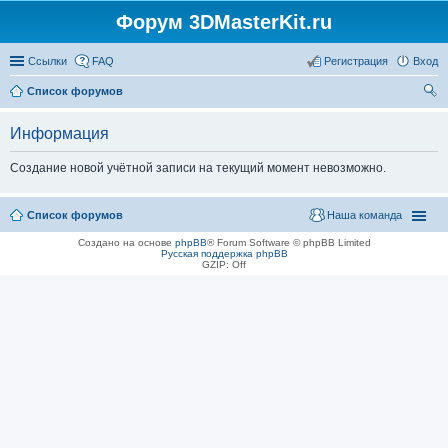
Форум 3DMasterKit.ru
Ссылки
FAQ
Регистрация
Вход
Список форумов
ои
Информация
ск
Создание новой учётной записи на текущий момент невозможно.
Список форумов
Наша команда
Создано на основе
phpBB
® Forum Software © phpBB Limited
Русская поддержка phpBB
GZIP: Off