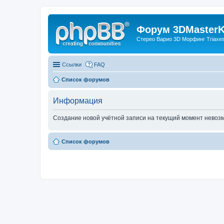
Форум 3DMasterKi
Стерео Варио 3D Морфинг Triaxes 
Ссылки
FAQ
Список форумов
Информация
Создание новой учётной записи на текущий момент невоз
Список форумов