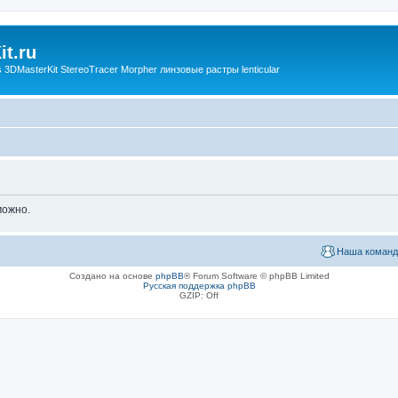
t.ru
3DMasterKit StereoTracer Morpher линзовые растры lenticular
можно.
Наша команд
Создано на основе
phpBB
® Forum Software © phpBB Limited
Русская поддержка phpBB
GZIP: Off