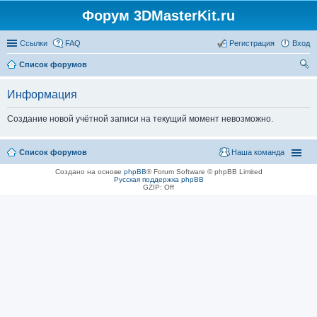
Форум 3DMasterKit.ru
Ссылки
FAQ
Регистрация
Вход
Список форумов
ои
Информация
ск
Создание новой учётной записи на текущий момент невозможно.
Список форумов
Наша команда
Создано на основе
phpBB
® Forum Software © phpBB Limited
Русская поддержка phpBB
GZIP: Off