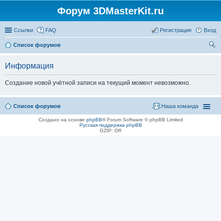
Форум 3DMasterKit.ru
Ссылки
FAQ
Регистрация
Вход
Список форумов
ои
Информация
ск
Создание новой учётной записи на текущий момент невозможно.
Список форумов
Наша команда
Создано на основе
phpBB
® Forum Software © phpBB Limited
Русская поддержка phpBB
GZIP: Off