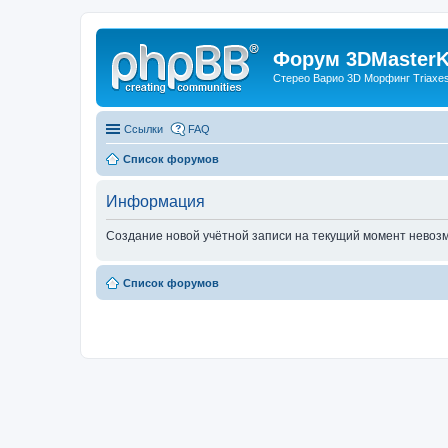
Форум 3DMasterKi
Стерео Варио 3D Морфинг Triaxes 
Ссылки
FAQ
Список форумов
Информация
Создание новой учётной записи на текущий момент невоз
Список форумов