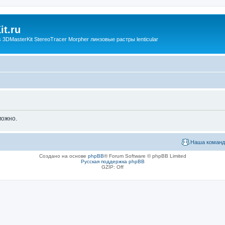
t.ru
3DMasterKit StereoTracer Morpher линзовые растры lenticular
можно.
Наша команд
Создано на основе
phpBB
® Forum Software © phpBB Limited
Русская поддержка phpBB
GZIP: Off