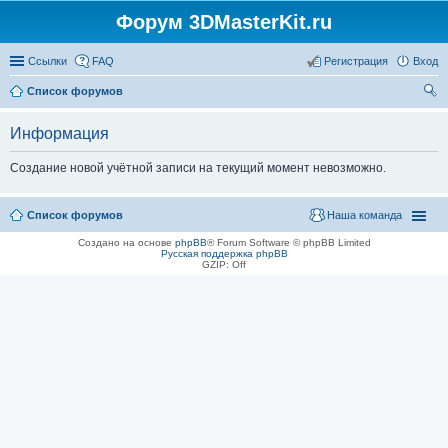
Форум 3DMasterKit.ru
Ссылки
FAQ
Регистрация
Вход
Список форумов
ои
Информация
ск
Создание новой учётной записи на текущий момент невозможно.
Список форумов
Наша команда
Создано на основе
phpBB
® Forum Software © phpBB Limited
Русская поддержка phpBB
GZIP: Off