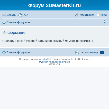
Форум 3DMasterKit.ru
Ссылки
FAQ
Регистрация
Вход
Список форумов
ои
Информация
ск
Создание новой учётной записи на текущий момент невозможно.
Список форумов
Наша команда
Создано на основе
phpBB
® Forum Software © phpBB Limited
Русская поддержка phpBB
GZIP: Off