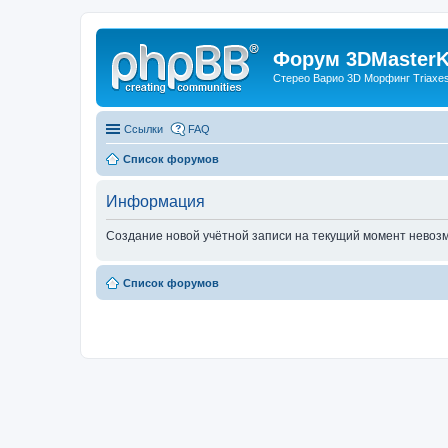
Форум 3DMasterKi
Стерео Варио 3D Морфинг Triaxes 
Ссылки
FAQ
Список форумов
Информация
Создание новой учётной записи на текущий момент невоз
Список форумов