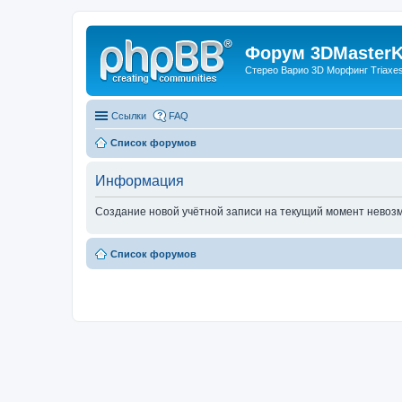
Форум 3DMasterKi
Стерео Варио 3D Морфинг Triaxes 
Ссылки
FAQ
Список форумов
Информация
Создание новой учётной записи на текущий момент невоз
Список форумов