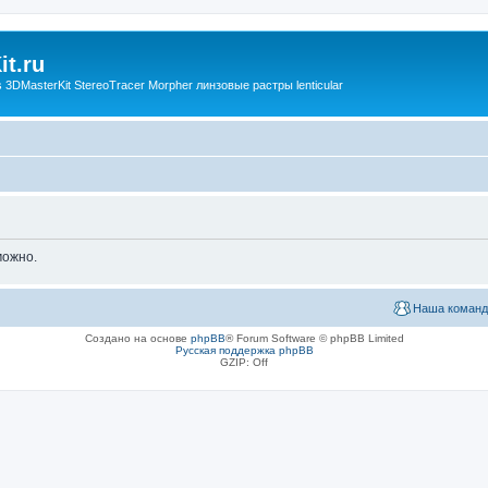
t.ru
3DMasterKit StereoTracer Morpher линзовые растры lenticular
можно.
Наша команд
Создано на основе
phpBB
® Forum Software © phpBB Limited
Русская поддержка phpBB
GZIP: Off