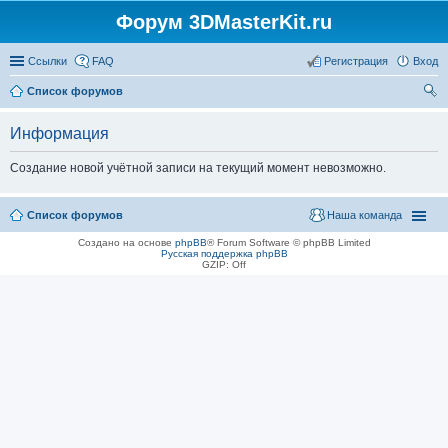
Форум 3DMasterKit.ru
Ссылки
FAQ
Регистрация
Вход
Список форумов
ои
Информация
ск
Создание новой учётной записи на текущий момент невозможно.
Список форумов
Наша команда
Создано на основе
phpBB
® Forum Software © phpBB Limited
Русская поддержка phpBB
GZIP: Off