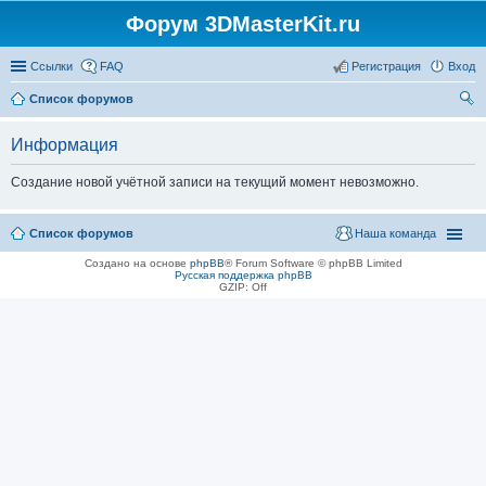
Форум 3DMasterKit.ru
Ссылки
FAQ
Регистрация
Вход
Список форумов
ои
Информация
ск
Создание новой учётной записи на текущий момент невозможно.
Список форумов
Наша команда
Создано на основе
phpBB
® Forum Software © phpBB Limited
Русская поддержка phpBB
GZIP: Off