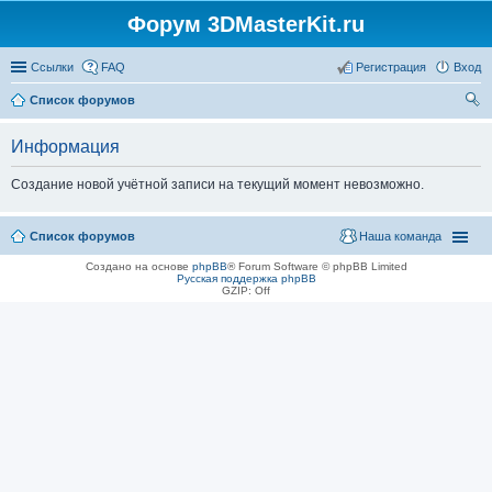
Форум 3DMasterKit.ru
Ссылки
FAQ
Регистрация
Вход
Список форумов
ои
Информация
ск
Создание новой учётной записи на текущий момент невозможно.
Список форумов
Наша команда
Создано на основе
phpBB
® Forum Software © phpBB Limited
Русская поддержка phpBB
GZIP: Off