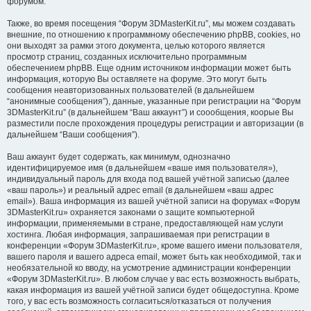
форумом.
Также, во время посещения “Форум 3DMasterKit.ru”, мы можем создавать
внешние, по отношению к программному обеспечению phpBB, cookies, но
они выходят за рамки этого документа, целью которого является
просмотр страниц, созданных исключительно программным
обеспечением phpBB. Еще одним источником информации может быть
информация, которую Вы оставляете на форуме. Это могут быть
сообщения неавторизованных пользователей (в дальнейшем
“анонимные сообщения”), данные, указанные при регистрации на “Форум
3DMasterKit.ru” (в дальнейшем “Ваш аккаунт”) и соообщения, коорые Вы
разместили после прохождения процедуры регистрации и авторизации (в
дальнейшем “Ваши сообщения”).
Ваш аккаунт будет содержать, как минимум, однозначно
идентифицируемое имя (в дальнейшем «ваше имя пользователя»),
индивидуальный пароль для входа под вашей учётной записью (далее
«ваш пароль») и реальный адрес email (в дальнейшем «ваш адрес
email»). Ваша информация из вашей учётной записи на форумах «Форум
3DMasterKit.ru» охраняется законами о защите компьютерной
информации, применяемыми в стране, предоставляющей нам услуги
хостинга. Любая информация, запрашиваемая при регистрации в
конференции «Форум 3DMasterKit.ru», кроме вашего имени пользователя,
вашего пароля и вашего адреса email, может быть как необходимой, так и
необязательной ко вводу, на усмотрение администрации конференции
«Форум 3DMasterKit.ru». В любом случае у вас есть возможность выбрать,
какая информация из вашей учётной записи будет общедоступна. Кроме
того, у вас есть возможность согласиться/отказаться от получения