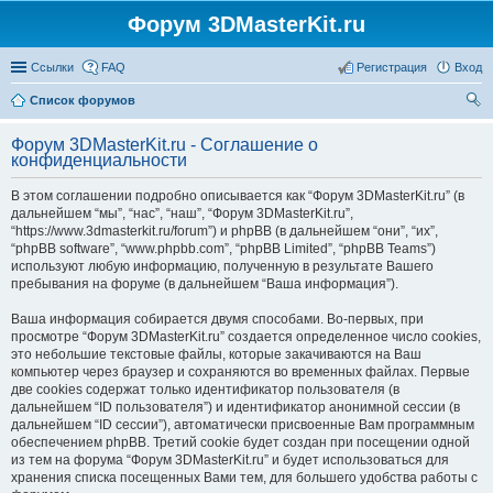
Форум 3DMasterKit.ru
Ссылки
FAQ
Регистрация
Вход
Список форумов
ои
Форум 3DMasterKit.ru - Соглашение о
ск
конфиденциальности
В этом соглашении подробно описывается как “Форум 3DMasterKit.ru” (в
дальнейшем “мы”, “нас”, “наш”, “Форум 3DMasterKit.ru”,
“https://www.3dmasterkit.ru/forum”) и phpBB (в дальнейшем “они”, “их”,
“phpBB software”, “www.phpbb.com”, “phpBB Limited”, “phpBB Teams”)
используют любую информацию, полученную в результате Вашего
пребывания на форуме (в дальнейшем “Ваша информация”).
Ваша информация собирается двумя способами. Во-первых, при
просмотре “Форум 3DMasterKit.ru” создается определенное число cookies,
это небольшие текстовые файлы, которые закачиваются на Ваш
компьютер через браузер и сохраняются во временных файлах. Первые
две cookies содержат только идентификатор пользователя (в
дальнейшем “ID пользователя”) и идентификатор анонимной сессии (в
дальнейшем “ID сессии”), автоматически присвоенные Вам программным
обеспечением phpBB. Третий cookie будет создан при посещении одной
из тем на форума “Форум 3DMasterKit.ru” и будет использоваться для
хранения списка посещенных Вами тем, для большего удобства работы с