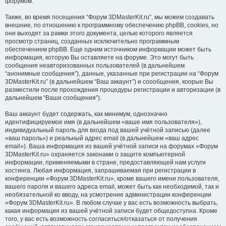
форумом.
Также, во время посещения “Форум 3DMasterKit.ru”, мы можем создавать
внешние, по отношению к программному обеспечению phpBB, cookies, но
они выходят за рамки этого документа, целью которого является
просмотр страниц, созданных исключительно программным
обеспечением phpBB. Еще одним источником информации может быть
информация, которую Вы оставляете на форуме. Это могут быть
сообщения неавторизованных пользователей (в дальнейшем
“анонимные сообщения”), данные, указанные при регистрации на “Форум
3DMasterKit.ru” (в дальнейшем “Ваш аккаунт”) и соообщения, коорые Вы
разместили после прохождения процедуры регистрации и авторизации (в
дальнейшем “Ваши сообщения”).
Ваш аккаунт будет содержать, как минимум, однозначно
идентифицируемое имя (в дальнейшем «ваше имя пользователя»),
индивидуальный пароль для входа под вашей учётной записью (далее
«ваш пароль») и реальный адрес email (в дальнейшем «ваш адрес
email»). Ваша информация из вашей учётной записи на форумах «Форум
3DMasterKit.ru» охраняется законами о защите компьютерной
информации, применяемыми в стране, предоставляющей нам услуги
хостинга. Любая информация, запрашиваемая при регистрации в
конференции «Форум 3DMasterKit.ru», кроме вашего имени пользователя,
вашего пароля и вашего адреса email, может быть как необходимой, так и
необязательной ко вводу, на усмотрение администрации конференции
«Форум 3DMasterKit.ru». В любом случае у вас есть возможность выбрать,
какая информация из вашей учётной записи будет общедоступна. Кроме
того, у вас есть возможность согласиться/отказаться от получения