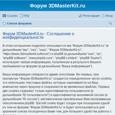
Форум 3DMasterKit.ru
Ссылки
FAQ
Регистрация
Вход
Список форумов
ои
Форум 3DMasterKit.ru - Соглашение о
ск
конфиденциальности
В этом соглашении подробно описывается как “Форум 3DMasterKit.ru” (в
дальнейшем “мы”, “нас”, “наш”, “Форум 3DMasterKit.ru”,
“https://www.3dmasterkit.ru/forum”) и phpBB (в дальнейшем “они”, “их”,
“phpBB software”, “www.phpbb.com”, “phpBB Limited”, “phpBB Teams”)
используют любую информацию, полученную в результате Вашего
пребывания на форуме (в дальнейшем “Ваша информация”).
Ваша информация собирается двумя способами. Во-первых, при
просмотре “Форум 3DMasterKit.ru” создается определенное число cookies,
это небольшие текстовые файлы, которые закачиваются на Ваш
компьютер через браузер и сохраняются во временных файлах. Первые
две cookies содержат только идентификатор пользователя (в
дальнейшем “ID пользователя”) и идентификатор анонимной сессии (в
дальнейшем “ID сессии”), автоматически присвоенные Вам программным
обеспечением phpBB. Третий cookie будет создан при посещении одной
из тем на форума “Форум 3DMasterKit.ru” и будет использоваться для
хранения списка посещенных Вами тем, для большего удобства работы с