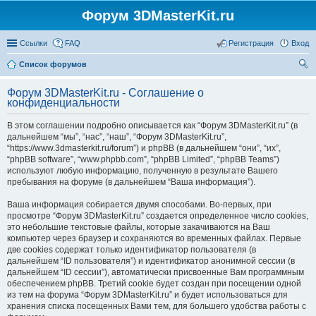
Форум 3DMasterKit.ru
Ссылки
FAQ
Регистрация
Вход
Список форумов
ои
Форум 3DMasterKit.ru - Соглашение о
ск
конфиденциальности
В этом соглашении подробно описывается как “Форум 3DMasterKit.ru” (в
дальнейшем “мы”, “нас”, “наш”, “Форум 3DMasterKit.ru”,
“https://www.3dmasterkit.ru/forum”) и phpBB (в дальнейшем “они”, “их”,
“phpBB software”, “www.phpbb.com”, “phpBB Limited”, “phpBB Teams”)
используют любую информацию, полученную в результате Вашего
пребывания на форуме (в дальнейшем “Ваша информация”).
Ваша информация собирается двумя способами. Во-первых, при
просмотре “Форум 3DMasterKit.ru” создается определенное число cookies,
это небольшие текстовые файлы, которые закачиваются на Ваш
компьютер через браузер и сохраняются во временных файлах. Первые
две cookies содержат только идентификатор пользователя (в
дальнейшем “ID пользователя”) и идентификатор анонимной сессии (в
дальнейшем “ID сессии”), автоматически присвоенные Вам программным
обеспечением phpBB. Третий cookie будет создан при посещении одной
из тем на форума “Форум 3DMasterKit.ru” и будет использоваться для
хранения списка посещенных Вами тем, для большего удобства работы с