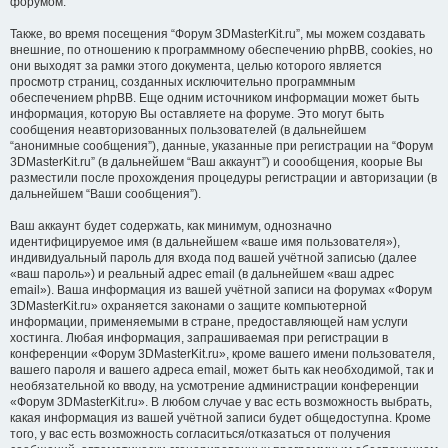
форумом.
Также, во время посещения “Форум 3DMasterKit.ru”, мы можем создавать
внешние, по отношению к программному обеспечению phpBB, cookies, но
они выходят за рамки этого документа, целью которого является
просмотр страниц, созданных исключительно программным
обеспечением phpBB. Еще одним источником информации может быть
информация, которую Вы оставляете на форуме. Это могут быть
сообщения неавторизованных пользователей (в дальнейшем
“анонимные сообщения”), данные, указанные при регистрации на “Форум
3DMasterKit.ru” (в дальнейшем “Ваш аккаунт”) и соообщения, коорые Вы
разместили после прохождения процедуры регистрации и авторизации (в
дальнейшем “Ваши сообщения”).
Ваш аккаунт будет содержать, как минимум, однозначно
идентифицируемое имя (в дальнейшем «ваше имя пользователя»),
индивидуальный пароль для входа под вашей учётной записью (далее
«ваш пароль») и реальный адрес email (в дальнейшем «ваш адрес
email»). Ваша информация из вашей учётной записи на форумах «Форум
3DMasterKit.ru» охраняется законами о защите компьютерной
информации, применяемыми в стране, предоставляющей нам услуги
хостинга. Любая информация, запрашиваемая при регистрации в
конференции «Форум 3DMasterKit.ru», кроме вашего имени пользователя,
вашего пароля и вашего адреса email, может быть как необходимой, так и
необязательной ко вводу, на усмотрение администрации конференции
«Форум 3DMasterKit.ru». В любом случае у вас есть возможность выбрать,
какая информация из вашей учётной записи будет общедоступна. Кроме
того, у вас есть возможность согласиться/отказаться от получения