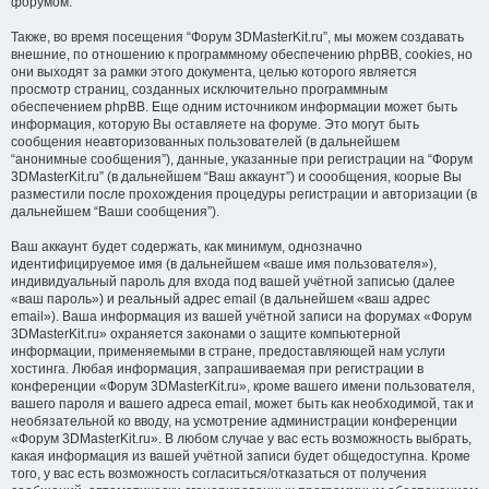
форумом.
Также, во время посещения “Форум 3DMasterKit.ru”, мы можем создавать
внешние, по отношению к программному обеспечению phpBB, cookies, но
они выходят за рамки этого документа, целью которого является
просмотр страниц, созданных исключительно программным
обеспечением phpBB. Еще одним источником информации может быть
информация, которую Вы оставляете на форуме. Это могут быть
сообщения неавторизованных пользователей (в дальнейшем
“анонимные сообщения”), данные, указанные при регистрации на “Форум
3DMasterKit.ru” (в дальнейшем “Ваш аккаунт”) и соообщения, коорые Вы
разместили после прохождения процедуры регистрации и авторизации (в
дальнейшем “Ваши сообщения”).
Ваш аккаунт будет содержать, как минимум, однозначно
идентифицируемое имя (в дальнейшем «ваше имя пользователя»),
индивидуальный пароль для входа под вашей учётной записью (далее
«ваш пароль») и реальный адрес email (в дальнейшем «ваш адрес
email»). Ваша информация из вашей учётной записи на форумах «Форум
3DMasterKit.ru» охраняется законами о защите компьютерной
информации, применяемыми в стране, предоставляющей нам услуги
хостинга. Любая информация, запрашиваемая при регистрации в
конференции «Форум 3DMasterKit.ru», кроме вашего имени пользователя,
вашего пароля и вашего адреса email, может быть как необходимой, так и
необязательной ко вводу, на усмотрение администрации конференции
«Форум 3DMasterKit.ru». В любом случае у вас есть возможность выбрать,
какая информация из вашей учётной записи будет общедоступна. Кроме
того, у вас есть возможность согласиться/отказаться от получения