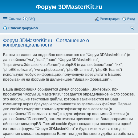
Форум 3DMasterKit.ru
Ссылки
FAQ
Регистрация
Вход
Список форумов
ои
Форум 3DMasterKit.ru - Соглашение о
ск
конфиденциальности
В этом соглашении подробно описывается как “Форум 3DMasterKit.ru” (в
дальнейшем “мы”, “нас”, “наш”, “Форум 3DMasterKit.ru”,
“https://www.3dmasterkit.ru/forum”) и phpBB (в дальнейшем “они”, “их”,
“phpBB software”, “www.phpbb.com”, “phpBB Limited”, “phpBB Teams”)
используют любую информацию, полученную в результате Вашего
пребывания на форуме (в дальнейшем “Ваша информация”).
Ваша информация собирается двумя способами. Во-первых, при
просмотре “Форум 3DMasterKit.ru” создается определенное число cookies,
это небольшие текстовые файлы, которые закачиваются на Ваш
компьютер через браузер и сохраняются во временных файлах. Первые
две cookies содержат только идентификатор пользователя (в
дальнейшем “ID пользователя”) и идентификатор анонимной сессии (в
дальнейшем “ID сессии”), автоматически присвоенные Вам программным
обеспечением phpBB. Третий cookie будет создан при посещении одной
из тем на форума “Форум 3DMasterKit.ru” и будет использоваться для
хранения списка посещенных Вами тем, для большего удобства работы с