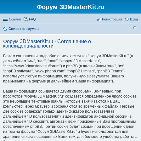
Форум 3DMasterKit.ru
Ссылки
FAQ
Регистрация
Вход
Список форумов
ои
Форум 3DMasterKit.ru - Соглашение о
ск
конфиденциальности
В этом соглашении подробно описывается как “Форум 3DMasterKit.ru” (в
дальнейшем “мы”, “нас”, “наш”, “Форум 3DMasterKit.ru”,
“https://www.3dmasterkit.ru/forum”) и phpBB (в дальнейшем “они”, “их”,
“phpBB software”, “www.phpbb.com”, “phpBB Limited”, “phpBB Teams”)
используют любую информацию, полученную в результате Вашего
пребывания на форуме (в дальнейшем “Ваша информация”).
Ваша информация собирается двумя способами. Во-первых, при
просмотре “Форум 3DMasterKit.ru” создается определенное число cookies,
это небольшие текстовые файлы, которые закачиваются на Ваш
компьютер через браузер и сохраняются во временных файлах. Первые
две cookies содержат только идентификатор пользователя (в
дальнейшем “ID пользователя”) и идентификатор анонимной сессии (в
дальнейшем “ID сессии”), автоматически присвоенные Вам программным
обеспечением phpBB. Третий cookie будет создан при посещении одной
из тем на форума “Форум 3DMasterKit.ru” и будет использоваться для
хранения списка посещенных Вами тем, для большего удобства работы с