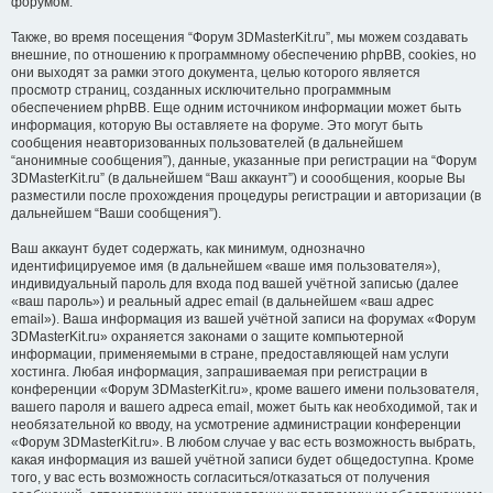
форумом.
Также, во время посещения “Форум 3DMasterKit.ru”, мы можем создавать
внешние, по отношению к программному обеспечению phpBB, cookies, но
они выходят за рамки этого документа, целью которого является
просмотр страниц, созданных исключительно программным
обеспечением phpBB. Еще одним источником информации может быть
информация, которую Вы оставляете на форуме. Это могут быть
сообщения неавторизованных пользователей (в дальнейшем
“анонимные сообщения”), данные, указанные при регистрации на “Форум
3DMasterKit.ru” (в дальнейшем “Ваш аккаунт”) и соообщения, коорые Вы
разместили после прохождения процедуры регистрации и авторизации (в
дальнейшем “Ваши сообщения”).
Ваш аккаунт будет содержать, как минимум, однозначно
идентифицируемое имя (в дальнейшем «ваше имя пользователя»),
индивидуальный пароль для входа под вашей учётной записью (далее
«ваш пароль») и реальный адрес email (в дальнейшем «ваш адрес
email»). Ваша информация из вашей учётной записи на форумах «Форум
3DMasterKit.ru» охраняется законами о защите компьютерной
информации, применяемыми в стране, предоставляющей нам услуги
хостинга. Любая информация, запрашиваемая при регистрации в
конференции «Форум 3DMasterKit.ru», кроме вашего имени пользователя,
вашего пароля и вашего адреса email, может быть как необходимой, так и
необязательной ко вводу, на усмотрение администрации конференции
«Форум 3DMasterKit.ru». В любом случае у вас есть возможность выбрать,
какая информация из вашей учётной записи будет общедоступна. Кроме
того, у вас есть возможность согласиться/отказаться от получения