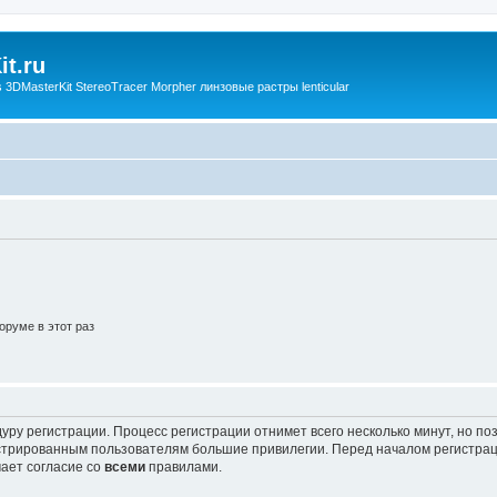
t.ru
3DMasterKit StereoTracer Morpher линзовые растры lenticular
руме в этот раз
уру регистрации. Процесс регистрации отнимет всего несколько минут, но п
трированным пользователям большие привилегии. Перед началом регистрац
ает согласие со
всеми
правилами.