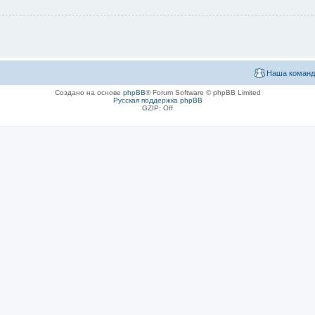
Наша команд
Создано на основе
phpBB
® Forum Software © phpBB Limited
Русская поддержка phpBB
GZIP: Off