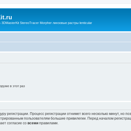
t.ru
3DMasterKit StereoTracer Morpher линзовые растры lenticular
руме в этот раз
уру регистрации. Процесс регистрации отнимет всего несколько минут, но п
трированным пользователям большие привилегии. Перед началом регистрац
ает согласие со
всеми
правилами.