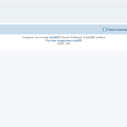
Наша команд
Создано на основе
phpBB
® Forum Software © phpBB Limited
Русская поддержка phpBB
GZIP: Off