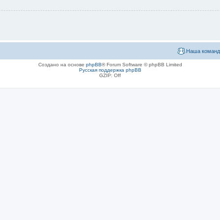
Наша команд
Создано на основе
phpBB
® Forum Software © phpBB Limited
Русская поддержка phpBB
GZIP: Off