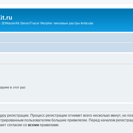
t.ru
3DMasterKit StereoTracer Morpher линзовые растры lenticular
руме в этот раз
уру регистрации. Процесс регистрации отнимет всего несколько минут, но п
трированным пользователям большие привилегии. Перед началом регистрац
ает согласие со
всеми
правилами.