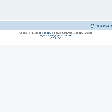
Наша команд
Создано на основе
phpBB
® Forum Software © phpBB Limited
Русская поддержка phpBB
GZIP: Off