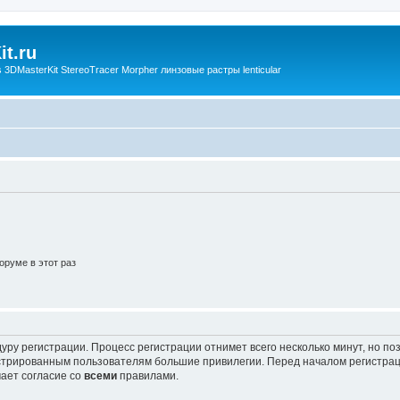
t.ru
3DMasterKit StereoTracer Morpher линзовые растры lenticular
руме в этот раз
уру регистрации. Процесс регистрации отнимет всего несколько минут, но п
трированным пользователям большие привилегии. Перед началом регистрац
ает согласие со
всеми
правилами.