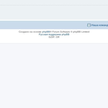
Наша команд
Создано на основе
phpBB
® Forum Software © phpBB Limited
Русская поддержка phpBB
GZIP: Off