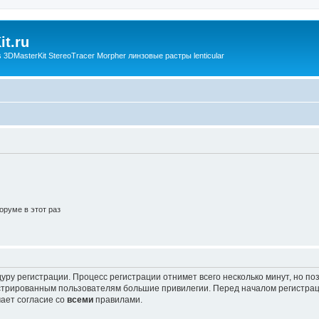
t.ru
3DMasterKit StereoTracer Morpher линзовые растры lenticular
руме в этот раз
уру регистрации. Процесс регистрации отнимет всего несколько минут, но п
трированным пользователям большие привилегии. Перед началом регистрац
ает согласие со
всеми
правилами.