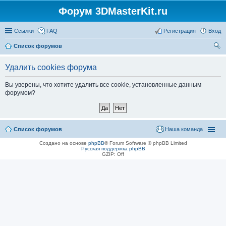
Форум 3DMasterKit.ru
Ссылки
FAQ
Регистрация
Вход
Список форумов
ои
Удалить cookies форума
ск
Вы уверены, что хотите удалить все cookie, установленные данным
форумом?
Список форумов
Наша команда
Создано на основе
phpBB
® Forum Software © phpBB Limited
Русская поддержка phpBB
GZIP: Off