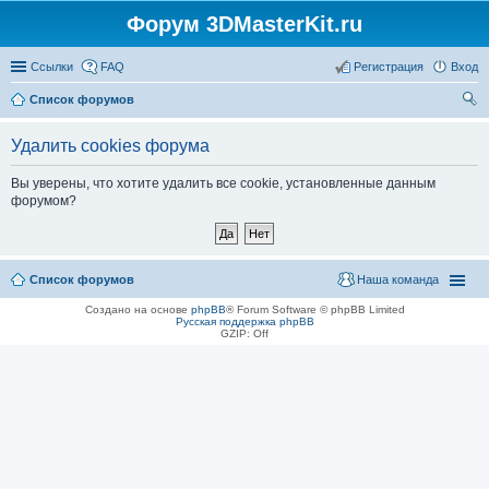
Форум 3DMasterKit.ru
Ссылки
FAQ
Регистрация
Вход
Список форумов
ои
Удалить cookies форума
ск
Вы уверены, что хотите удалить все cookie, установленные данным
форумом?
Список форумов
Наша команда
Создано на основе
phpBB
® Forum Software © phpBB Limited
Русская поддержка phpBB
GZIP: Off