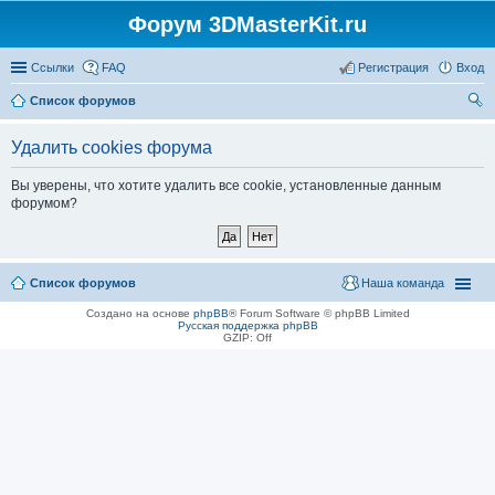
Форум 3DMasterKit.ru
Ссылки
FAQ
Регистрация
Вход
Список форумов
ои
Удалить cookies форума
ск
Вы уверены, что хотите удалить все cookie, установленные данным
форумом?
Список форумов
Наша команда
Создано на основе
phpBB
® Forum Software © phpBB Limited
Русская поддержка phpBB
GZIP: Off