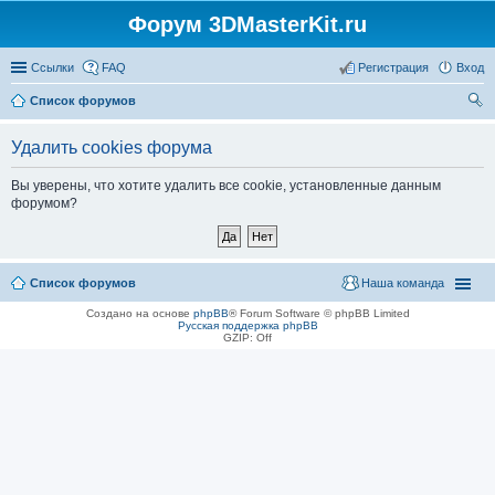
Форум 3DMasterKit.ru
Ссылки
FAQ
Регистрация
Вход
Список форумов
ои
Удалить cookies форума
ск
Вы уверены, что хотите удалить все cookie, установленные данным
форумом?
Список форумов
Наша команда
Создано на основе
phpBB
® Forum Software © phpBB Limited
Русская поддержка phpBB
GZIP: Off