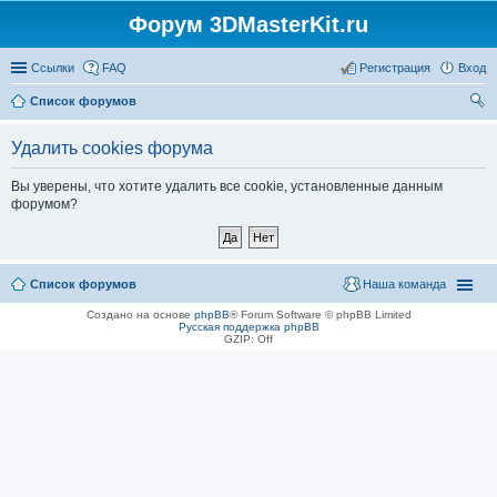
Форум 3DMasterKit.ru
Ссылки
FAQ
Регистрация
Вход
Список форумов
ои
Удалить cookies форума
ск
Вы уверены, что хотите удалить все cookie, установленные данным
форумом?
Список форумов
Наша команда
Создано на основе
phpBB
® Forum Software © phpBB Limited
Русская поддержка phpBB
GZIP: Off