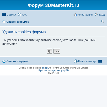
Форум 3DMasterKit.ru
Ссылки
FAQ
Регистрация
Вход
Список форумов
ои
Удалить cookies форума
ск
Вы уверены, что хотите удалить все cookie, установленные данным
форумом?
Список форумов
Наша команда
Создано на основе
phpBB
® Forum Software © phpBB Limited
Русская поддержка phpBB
GZIP: Off