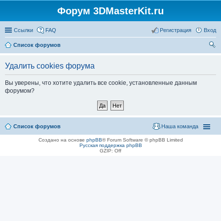
Форум 3DMasterKit.ru
Ссылки
FAQ
Регистрация
Вход
Список форумов
ои
Удалить cookies форума
ск
Вы уверены, что хотите удалить все cookie, установленные данным
форумом?
Список форумов
Наша команда
Создано на основе
phpBB
® Forum Software © phpBB Limited
Русская поддержка phpBB
GZIP: Off