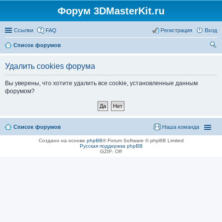
Форум 3DMasterKit.ru
Ссылки
FAQ
Регистрация
Вход
Список форумов
ои
Удалить cookies форума
ск
Вы уверены, что хотите удалить все cookie, установленные данным
форумом?
Список форумов
Наша команда
Создано на основе
phpBB
® Forum Software © phpBB Limited
Русская поддержка phpBB
GZIP: Off