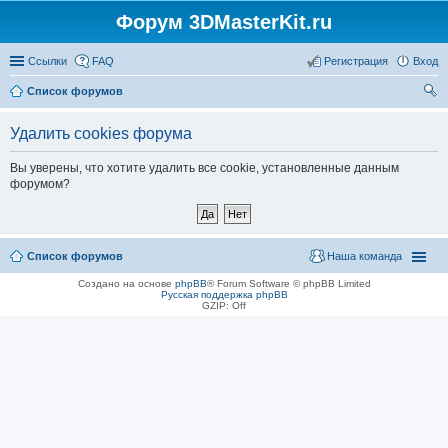
Форум 3DMasterKit.ru
Ссылки
FAQ
Регистрация
Вход
Список форумов
ои
Удалить cookies форума
ск
Вы уверены, что хотите удалить все cookie, установленные данным
форумом?
Список форумов
Наша команда
Создано на основе
phpBB
® Forum Software © phpBB Limited
Русская поддержка phpBB
GZIP: Off