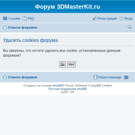
Форум 3DMasterKit.ru
Ссылки
FAQ
Регистрация
Вход
Список форумов
ои
Удалить cookies форума
ск
Вы уверены, что хотите удалить все cookie, установленные данным
форумом?
Список форумов
Наша команда
Создано на основе
phpBB
® Forum Software © phpBB Limited
Русская поддержка phpBB
GZIP: Off