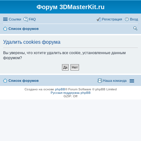
Форум 3DMasterKit.ru
Ссылки
FAQ
Регистрация
Вход
Список форумов
ои
Удалить cookies форума
ск
Вы уверены, что хотите удалить все cookie, установленные данным
форумом?
Список форумов
Наша команда
Создано на основе
phpBB
® Forum Software © phpBB Limited
Русская поддержка phpBB
GZIP: Off