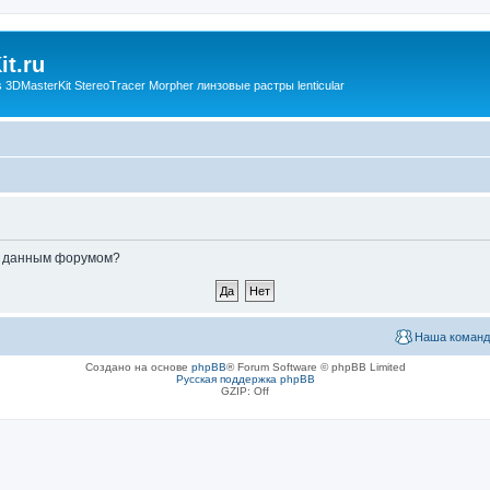
t.ru
3DMasterKit StereoTracer Morpher линзовые растры lenticular
ые данным форумом?
Наша команд
Создано на основе
phpBB
® Forum Software © phpBB Limited
Русская поддержка phpBB
GZIP: Off