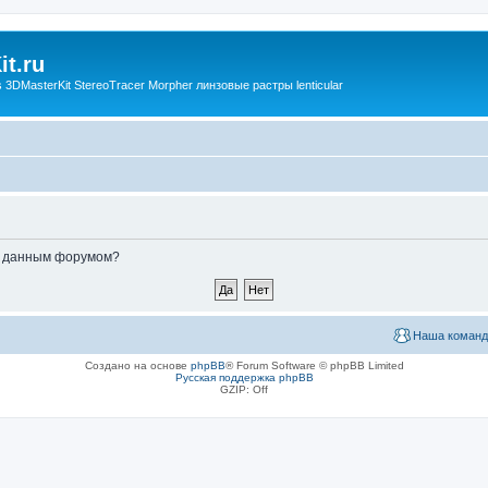
t.ru
3DMasterKit StereoTracer Morpher линзовые растры lenticular
ые данным форумом?
Наша команд
Создано на основе
phpBB
® Forum Software © phpBB Limited
Русская поддержка phpBB
GZIP: Off