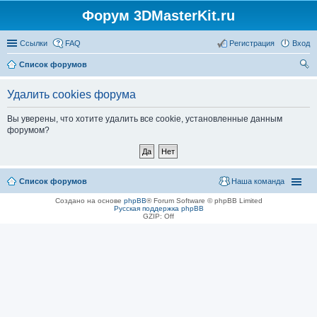
Форум 3DMasterKit.ru
Ссылки
FAQ
Регистрация
Вход
Список форумов
ои
Удалить cookies форума
ск
Вы уверены, что хотите удалить все cookie, установленные данным
форумом?
Список форумов
Наша команда
Создано на основе
phpBB
® Forum Software © phpBB Limited
Русская поддержка phpBB
GZIP: Off