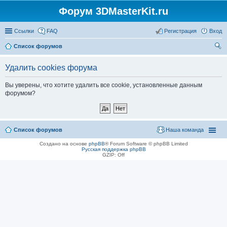
Форум 3DMasterKit.ru
Ссылки
FAQ
Регистрация
Вход
Список форумов
ои
Удалить cookies форума
ск
Вы уверены, что хотите удалить все cookie, установленные данным
форумом?
Список форумов
Наша команда
Создано на основе
phpBB
® Forum Software © phpBB Limited
Русская поддержка phpBB
GZIP: Off