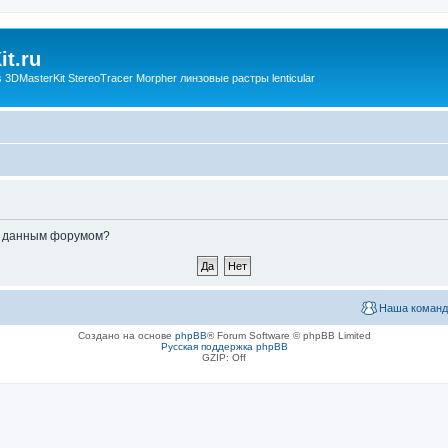
t.ru
3DMasterKit StereoTracer Morpher линзовые растры lenticular
ые данным форумом?
Наша команд
Создано на основе
phpBB
® Forum Software © phpBB Limited
Русская поддержка phpBB
GZIP: Off