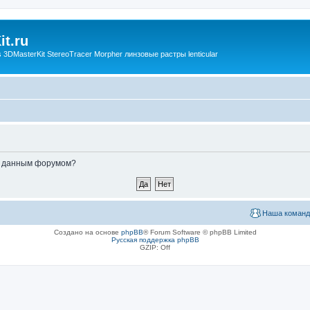
t.ru
3DMasterKit StereoTracer Morpher линзовые растры lenticular
ые данным форумом?
Наша команд
Создано на основе
phpBB
® Forum Software © phpBB Limited
Русская поддержка phpBB
GZIP: Off