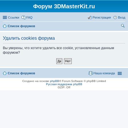
Форум 3DMasterKit.ru
Ссылки
FAQ
Регистрация
Вход
Список форумов
ои
Удалить cookies форума
ск
Вы уверены, что хотите удалить все cookie, установленные данным
форумом?
Список форумов
Наша команда
Создано на основе
phpBB
® Forum Software © phpBB Limited
Русская поддержка phpBB
GZIP: Off