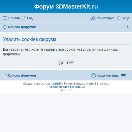
Форум 3DMasterKit.ru
Ссылки
FAQ
Регистрация
Вход
Список форумов
ои
Удалить cookies форума
ск
Вы уверены, что хотите удалить все cookie, установленные данным
форумом?
Список форумов
Наша команда
Создано на основе
phpBB
® Forum Software © phpBB Limited
Русская поддержка phpBB
GZIP: Off