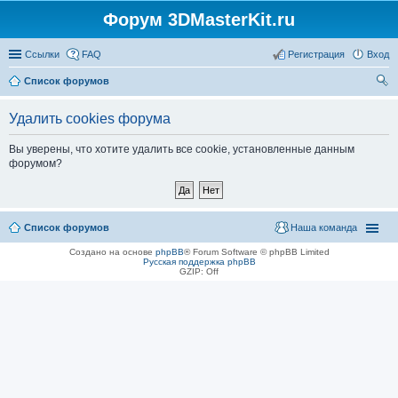
Форум 3DMasterKit.ru
Ссылки
FAQ
Регистрация
Вход
Список форумов
ои
Удалить cookies форума
ск
Вы уверены, что хотите удалить все cookie, установленные данным
форумом?
Список форумов
Наша команда
Создано на основе
phpBB
® Forum Software © phpBB Limited
Русская поддержка phpBB
GZIP: Off