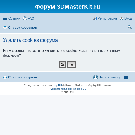
Форум 3DMasterKit.ru
Ссылки
FAQ
Регистрация
Вход
Список форумов
ои
Удалить cookies форума
ск
Вы уверены, что хотите удалить все cookie, установленные данным
форумом?
Список форумов
Наша команда
Создано на основе
phpBB
® Forum Software © phpBB Limited
Русская поддержка phpBB
GZIP: Off