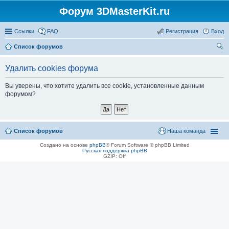
Форум 3DMasterKit.ru
Ссылки
FAQ
Регистрация
Вход
Список форумов
ои
Удалить cookies форума
ск
Вы уверены, что хотите удалить все cookie, установленные данным
форумом?
Список форумов
Наша команда
Создано на основе
phpBB
® Forum Software © phpBB Limited
Русская поддержка phpBB
GZIP: Off