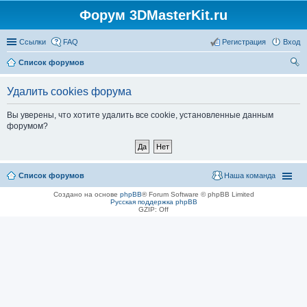
Форум 3DMasterKit.ru
Ссылки
FAQ
Регистрация
Вход
Список форумов
ои
Удалить cookies форума
ск
Вы уверены, что хотите удалить все cookie, установленные данным
форумом?
Список форумов
Наша команда
Создано на основе
phpBB
® Forum Software © phpBB Limited
Русская поддержка phpBB
GZIP: Off