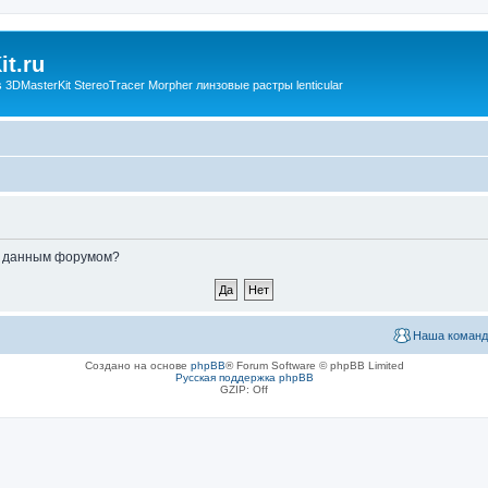
t.ru
3DMasterKit StereoTracer Morpher линзовые растры lenticular
ые данным форумом?
Наша команд
Создано на основе
phpBB
® Forum Software © phpBB Limited
Русская поддержка phpBB
GZIP: Off