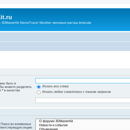
t.ru
3DMasterKit StereoTracer Morpher линзовые растры lenticular
жны быть в
Искать все слова
 Вы можете разделить
те
*
в качестве
Искать любое слово/поиск с языком запросов
 Поиск во вложенных
ответствующую опцию