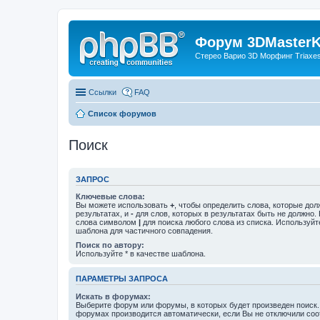
Форум 3DMasterKi
Стерео Варио 3D Морфинг Triaxes 
Ссылки
FAQ
Список форумов
Поиск
ЗАПРОС
Ключевые слова:
Вы можете использовать
+
, чтобы определить слова, которые дол
результатах, и
-
для слов, которых в результатах быть не должно.
слова символом
|
для поиска любого слова из списка. Используй
шаблона для частичного совпадения.
Поиск по автору:
Используйте * в качестве шаблона.
ПАРАМЕТРЫ ЗАПРОСА
Искать в форумах:
Выберите форум или форумы, в которых будет произведен поиск.
форумах производится автоматически, если Вы не отключили со