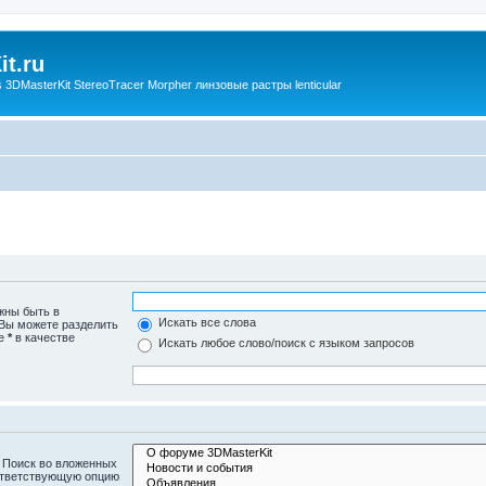
t.ru
3DMasterKit StereoTracer Morpher линзовые растры lenticular
жны быть в
Искать все слова
 Вы можете разделить
те
*
в качестве
Искать любое слово/поиск с языком запросов
 Поиск во вложенных
ответствующую опцию