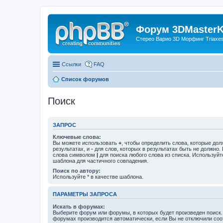
Форум 3DMasterKi
Стерео Варио 3D Морфинг Triaxes 
Ссылки
FAQ
Список форумов
Поиск
ЗАПРОС
Ключевые слова:
Вы можете использовать
+
, чтобы определить слова, которые дол
результатах, и
-
для слов, которых в результатах быть не должно.
слова символом
|
для поиска любого слова из списка. Используй
шаблона для частичного совпадения.
Поиск по автору:
Используйте * в качестве шаблона.
ПАРАМЕТРЫ ЗАПРОСА
Искать в форумах:
Выберите форум или форумы, в которых будет произведен поиск.
форумах производится автоматически, если Вы не отключили со