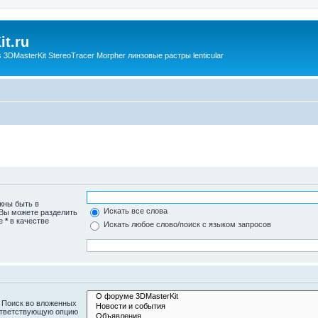
t.ru
3DMasterKit StereoTracer Morpher линзовые растры lenticular
жны быть в
Искать все слова
 Вы можете разделить
те
*
в качестве
Искать любое слово/поиск с языком запросов
 Поиск во вложенных
ответствующую опцию