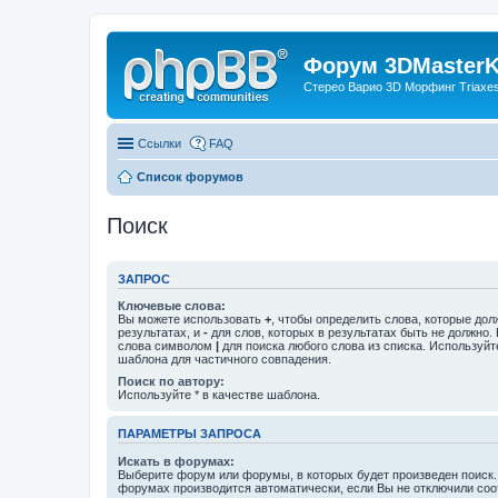
Форум 3DMasterKi
Стерео Варио 3D Морфинг Triaxes 
Ссылки
FAQ
Список форумов
Поиск
ЗАПРОС
Ключевые слова:
Вы можете использовать
+
, чтобы определить слова, которые дол
результатах, и
-
для слов, которых в результатах быть не должно.
слова символом
|
для поиска любого слова из списка. Используй
шаблона для частичного совпадения.
Поиск по автору:
Используйте * в качестве шаблона.
ПАРАМЕТРЫ ЗАПРОСА
Искать в форумах:
Выберите форум или форумы, в которых будет произведен поиск.
форумах производится автоматически, если Вы не отключили со