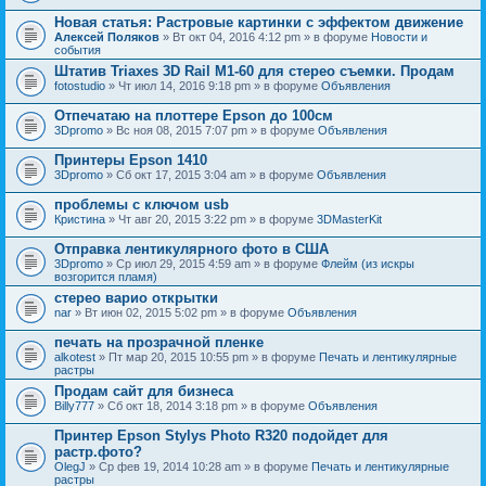
Новая статья: Растровые картинки с эффектом движение
Алексей Поляков
» Вт окт 04, 2016 4:12 pm » в форуме
Новости и
события
Штатив Triaxes 3D Rail M1-60 для стерео съемки. Продам
fotostudio
» Чт июл 14, 2016 9:18 pm » в форуме
Объявления
Отпечатаю на плоттере Epson до 100см
3Dpromo
» Вс ноя 08, 2015 7:07 pm » в форуме
Объявления
Принтеры Epson 1410
3Dpromo
» Сб окт 17, 2015 3:04 am » в форуме
Объявления
проблемы с ключом usb
Кристина
» Чт авг 20, 2015 3:22 pm » в форуме
3DMasterKit
Отправка лентикулярного фото в США
3Dpromo
» Ср июл 29, 2015 4:59 am » в форуме
Флейм (из искры
возгорится пламя)
стерео варио открытки
nar
» Вт июн 02, 2015 5:02 pm » в форуме
Объявления
печать на прозрачной пленке
alkotest
» Пт мар 20, 2015 10:55 pm » в форуме
Печать и лентикулярные
растры
Продам сайт для бизнеса
Billy777
» Сб окт 18, 2014 3:18 pm » в форуме
Объявления
Принтер Epson Stylys Photo R320 подойдет для
растр.фото?
OlegJ
» Ср фев 19, 2014 10:28 am » в форуме
Печать и лентикулярные
растры