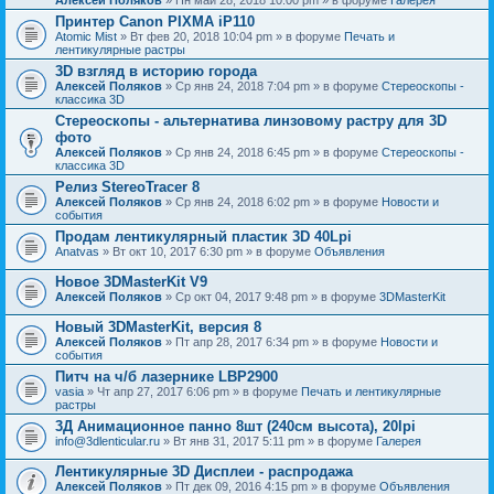
Принтер Canon PIXMA iP110
Atomic Mist
» Вт фев 20, 2018 10:04 pm » в форуме
Печать и
лентикулярные растры
3D взгляд в историю города
Алексей Поляков
» Ср янв 24, 2018 7:04 pm » в форуме
Стереоскопы -
классика 3D
Стереоскопы - альтернатива линзовому растру для 3D
фото
Алексей Поляков
» Ср янв 24, 2018 6:45 pm » в форуме
Стереоскопы -
классика 3D
Релиз StereoTracer 8
Алексей Поляков
» Ср янв 24, 2018 6:02 pm » в форуме
Новости и
события
Продам лентикулярный пластик 3D 40Lpi
Anatvas
» Вт окт 10, 2017 6:30 pm » в форуме
Объявления
Новое 3DMasterKit V9
Алексей Поляков
» Ср окт 04, 2017 9:48 pm » в форуме
3DMasterKit
Новый 3DMasterKit, версия 8
Алексей Поляков
» Пт апр 28, 2017 6:34 pm » в форуме
Новости и
события
Питч на ч/б лазернике LBP2900
vasia
» Чт апр 27, 2017 6:06 pm » в форуме
Печать и лентикулярные
растры
3Д Анимационное панно 8шт (240см высота), 20lpi
info@3dlenticular.ru
» Вт янв 31, 2017 5:11 pm » в форуме
Галерея
Лентикулярные 3D Дисплеи - распродажа
Алексей Поляков
» Пт дек 09, 2016 4:15 pm » в форуме
Объявления