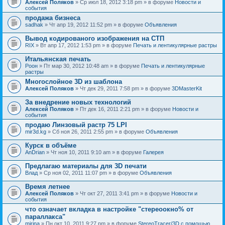
Алексей Поляков
» Ср июл 18, 2012 3:18 pm » в форуме
Новости и
события
продажа бизнеса
sadhak
» Чт апр 19, 2012 11:52 pm » в форуме
Объявления
Вывод кодированого изображения на СТП
RIX
» Вт апр 17, 2012 1:53 pm » в форуме
Печать и лентикулярные растры
Итальянская печать
Pоон
» Пт мар 30, 2012 10:48 am » в форуме
Печать и лентикулярные
растры
Многослойное 3D из шаблона
Алексей Поляков
» Чт дек 29, 2011 7:58 pm » в форуме
3DMasterKit
За внедрение новых технологий
Алексей Поляков
» Пт дек 16, 2011 2:21 pm » в форуме
Новости и
события
продаю Линзовый растр 75 LPI
mir3d.kg
» Сб ноя 26, 2011 2:55 pm » в форуме
Объявления
Курск в объёме
AnDrian
» Чт ноя 10, 2011 9:10 am » в форуме
Галерея
Предлагаю материалы для 3D печати
Влад
» Ср ноя 02, 2011 11:07 pm » в форуме
Объявления
Время летнее
Алексей Поляков
» Чт окт 27, 2011 3:41 pm » в форуме
Новости и
события
что означает вкладка в настройке "стереоокно% от
параллакса"
mirina
» Пн окт 10, 2011 9:27 pm » в форуме
StereoTracer/3D с помощью