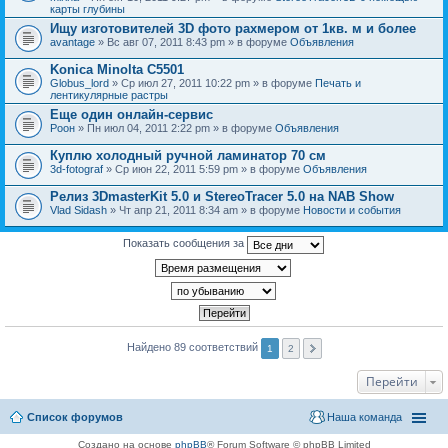
карты глубины
Ищу изготовителей 3D фото рахмером от 1кв. м и более
avantage
» Вс авг 07, 2011 8:43 pm » в форуме
Объявления
Konica Minolta C5501
Globus_lord
» Ср июл 27, 2011 10:22 pm » в форуме
Печать и
лентикулярные растры
Еще один онлайн-сервис
Pоон
» Пн июл 04, 2011 2:22 pm » в форуме
Объявления
Куплю холодный ручной ламинатор 70 см
3d-fotograf
» Ср июн 22, 2011 5:59 pm » в форуме
Объявления
Релиз 3DmasterKit 5.0 и StereoTracer 5.0 на NAB Show
Vlad Sidash
» Чт апр 21, 2011 8:34 am » в форуме
Новости и события
Показать сообщения за
Найдено 89 соответствий
1
2
Перейти
Список форумов
Наша команда
Создано на основе
phpBB
® Forum Software © phpBB Limited