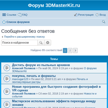
Форум 3DMasterKit.ru
Ссылки
FAQ
Регистрация
Вход
Список форумов
ои
Сообщения без ответов
ск
Перейти к расширенному поиску
Найдено 89 соответствий
1
2
Темы
Достать форум из пыльных архивов
Алексей Поляков
» Пн май 06, 2024 9:19 pm » в форуме
О форуме
3DMasterKit
покупка, печать и форматы
maxsugar123
» Пн июл 02, 2018 5:21 am » в форуме
Печать и
лентикулярные растры
Новая программа для быстрого создания фотографий в
VR сценах
Алексей Поляков
» Сб июн 02, 2018 2:19 am » в форуме
Новости и
события
Мастерское использование эффекта перехода между
зонами
Алексей Поляков
» Пн май 28, 2018 10:00 pm » в форуме
Галерея