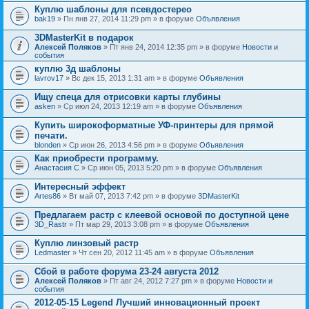
Куплю шаблоны для псевдостерео
bak19
» Пн янв 27, 2014 11:29 pm » в форуме
Объявления
3DMasterKit в подарок
Алексей Поляков
» Пт янв 24, 2014 12:35 pm » в форуме
Новости и
события
куплю 3д шаблоны
lavrov17
» Вс дек 15, 2013 1:31 am » в форуме
Объявления
Ищу спеца для отрисовки карты глубины
asken
» Ср июл 24, 2013 12:19 am » в форуме
Объявления
Купить широкоформатные УФ-принтеры для прямой
печати.
blonden
» Ср июн 26, 2013 4:56 pm » в форуме
Объявления
Как приобрести программу.
Анастасия С
» Ср июн 05, 2013 5:20 pm » в форуме
Объявления
Интересный эффект
Artes86
» Вт май 07, 2013 7:42 pm » в форуме
3DMasterKit
Предлагаем растр с клеевой основой по доступной цене
3D_Rastr
» Пт мар 29, 2013 3:08 pm » в форуме
Объявления
Куплю линзовый растр
Ledmaster
» Чт сен 20, 2012 11:45 am » в форуме
Объявления
Сбой в работе форума 23-24 августа 2012
Алексей Поляков
» Пт авг 24, 2012 7:27 pm » в форуме
Новости и
события
2012-05-15 Legend Лучший инновационный проект